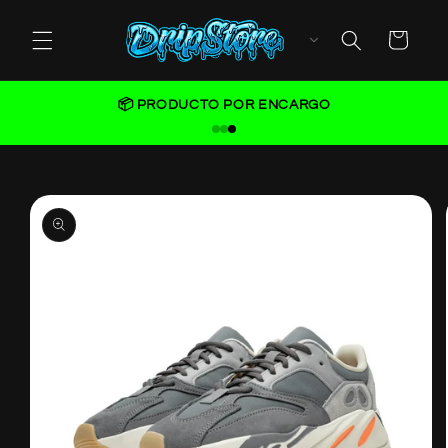
Skip to
content
Cart
📦 PRODUCTO POR ENCARGO
Skip to
product
information