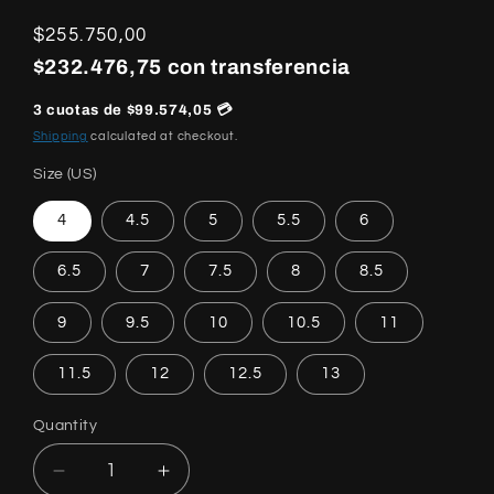
Regular
$255.750,00
price
$232.476,75 con transferencia
3 cuotas de $99.574,05 💳
Shipping
calculated at checkout.
Size (US)
4
4.5
5
5.5
6
6.5
7
7.5
8
8.5
9
9.5
10
10.5
11
11.5
12
12.5
13
Quantity
Quantity
Decrease
Increase