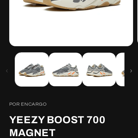
Open
media
1
in
modal
POR ENCARGO
YEEZY BOOST 700
MAGNET