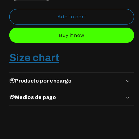
quantity
quantity
for
for
YEEZY
YEEZY
Add to cart
BOOST
BOOST
700
700
Buy it now
MAGNET
MAGNET
Size chart
📦Producto por encargo
💳Medios de pago