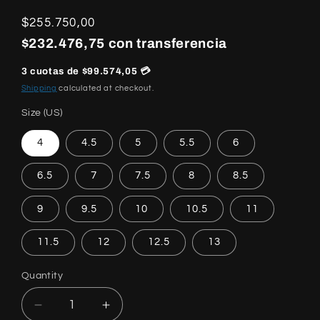
Regular
$255.750,00
price
$232.476,75 con transferencia
3 cuotas de $99.574,05 💳
Shipping
calculated at checkout.
Size (US)
4
4.5
5
5.5
6
6.5
7
7.5
8
8.5
9
9.5
10
10.5
11
11.5
12
12.5
13
Quantity
Quantity
Decrease
Increase