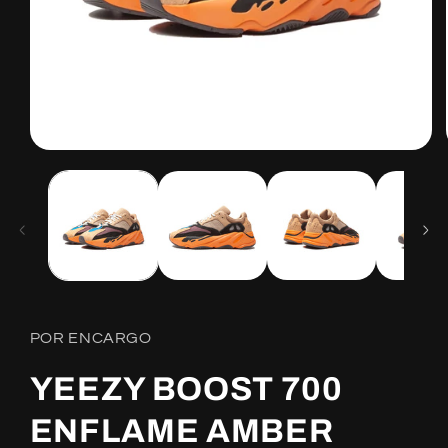
Open
media
1
in
modal
POR ENCARGO
YEEZY BOOST 700
ENFLAME AMBER