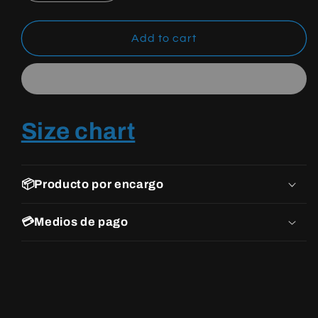
quantity
quantity
for
for
YEEZY
YEEZY
Add to cart
BOOST
BOOST
700
700
ENFLAME
ENFLAME
AMBER
AMBER
Size chart
📦Producto por encargo
💳Medios de pago