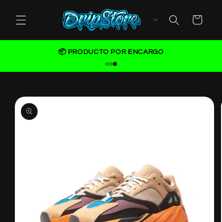
Skip to
content
Cart
📦 PRODUCTO POR ENCARGO
Skip to
product
information