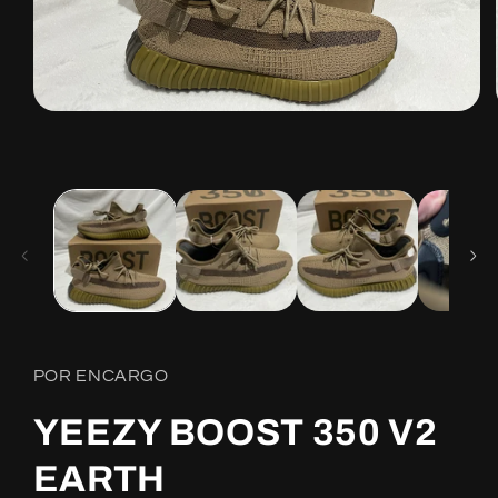
Open
media
1
in
modal
POR ENCARGO
YEEZY BOOST 350 V2
EARTH