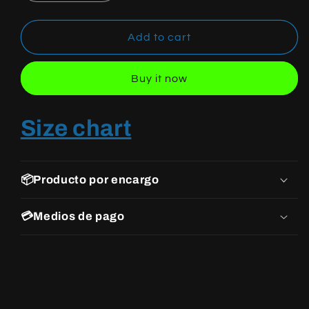
quantity
quantity
for
for
YEEZY
YEEZY
Add to cart
BOOST
BOOST
350
350
Buy it now
V2
V2
EARTH
EARTH
Size chart
📦Producto por encargo
💳Medios de pago