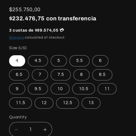
Regular
$255.750,00
price
$232.476,75 con transferencia
3 cuotas de $99.574,05 💳
Shipping
calculated at checkout.
Size (US)
4
4.5
5
5.5
6
6.5
7
7.5
8
8.5
9
9.5
10
10.5
11
11.5
12
12.5
13
Quantity
Quantity
Decrease
Increase