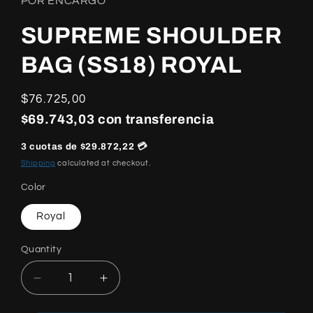
POR ENCARGO
SUPREME SHOULDER
BAG (SS18) ROYAL
Regular
$76.725,00
price
$69.743,03 con transferencia
3 cuotas de $29.872,22 💳
Shipping
calculated at checkout.
Color
Royal
Quantity
Quantity
Decrease
Increase
quantity
quantity