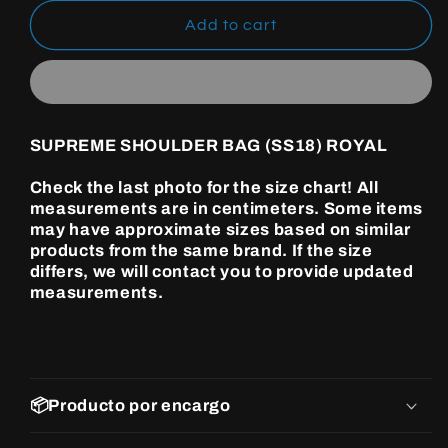
for
for
SUPREME
SUPREME
Add to cart
SHOULDER
SHOULDER
BAG
BAG
(SS18)
(SS18)
ROYAL
ROYAL
SUPREME SHOULDER BAG (SS18) ROYAL
Check the last photo for the size chart! All
measurements are in centimeters. Some items
may have approximate sizes based on similar
products from the same brand. If the size
differs, we will contact you to provide updated
measurements.
📦Producto por encargo