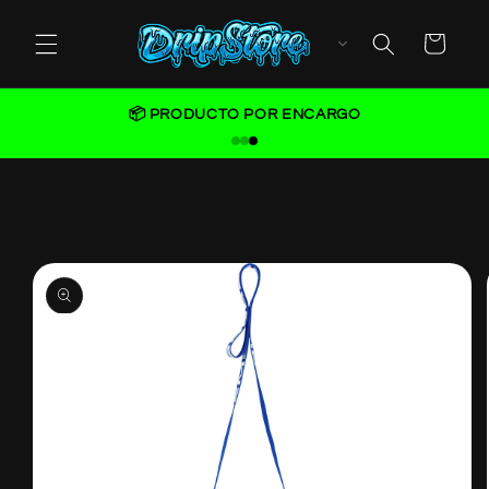
Skip to
content
Cart
📦 PRODUCTO POR ENCARGO
Skip to
product
information