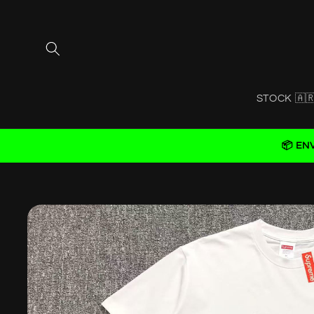
Skip to
content
STOCK 🇦
📦 EN
Skip to
product
information