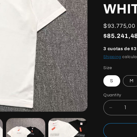
WHI
Regular
$93.775,00
price
$85.241,48
3 cuotas de $3
Shipping
calcula
Size
S
M
Quantity
Quantity
Decrease
quantity
for
SUPREM