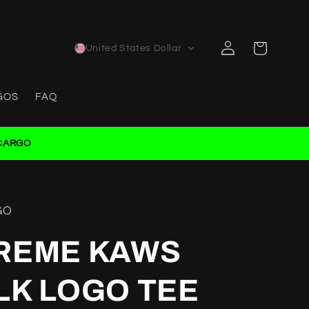
Log
Cart
United States Dollar
in
GOS
FAQ
CARGO
GO
REME KAWS
LK LOGO TEE