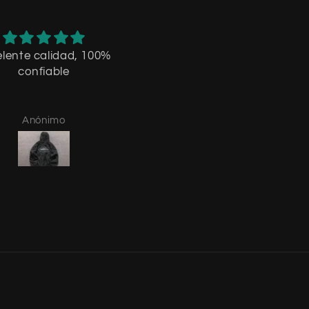
lente calidad, 100%
tardo lo que decia,
confiable
recomiendo
Anónimo
Mateo