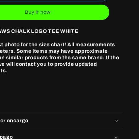
KAWS
CHALK
Buy it now
LOGO
TEE
WHITE
AWS CHALK LOGO TEE WHITE
st photo for the size chart! All measurements
meters. Some items may have approximate
n similar products from the same brand. If the
 we will contact you to provide updated
ts.
por encargo
 pago