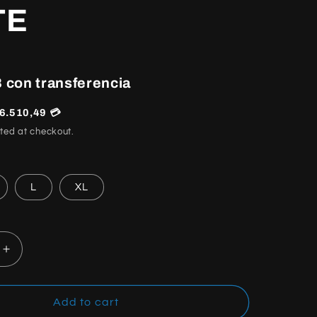
TE
 con transferencia
6.510,49 💳
ted at checkout.
L
XL
Increase
quantity
for
E
SUPREME
Add to cart