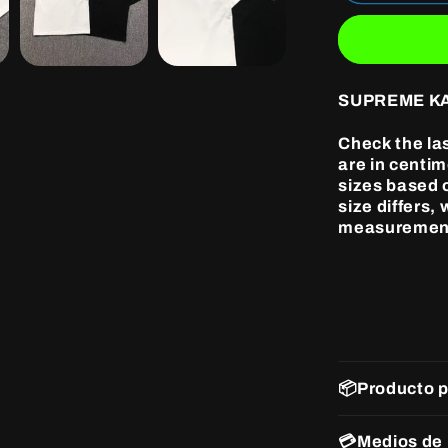
KAWS
CHALK
LOGO
TEE
WHITE
SUPREME K
Check the la
are in centi
sizes based o
size differs,
measuremen
📦Producto 
💳Medios de