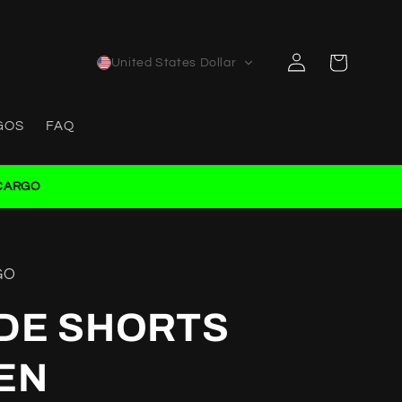
Log
Cart
United States Dollar
in
GOS
FAQ
CARGO
GO
DE SHORTS
EN