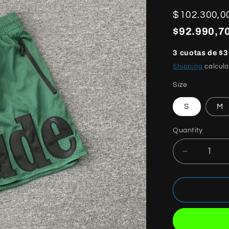
Regular
$102.300,0
price
$92.990,70
3 cuotas de $3
Shipping
calcula
Size
S
M
Quantity
Quantity
Decrease
quantity
for
RHUDE
SHORTS
GREEN