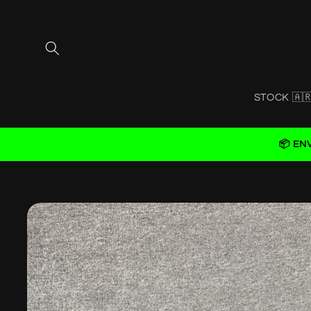
Skip to
content
STOCK 🇦
📦 EN
Skip to
product
information