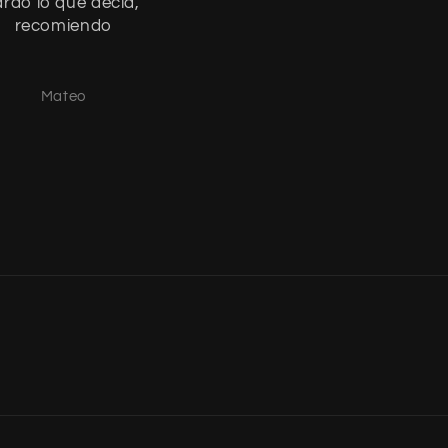
ardo lo que decia,
tremenda la calidad
recomiendo
Mateo
Mateo