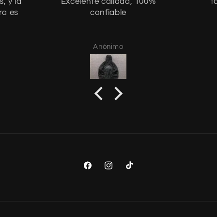
, y la
Excelente calidad, 100%
t
ra es
confiable
Anónimo
Facebook
Instagram
TikTok