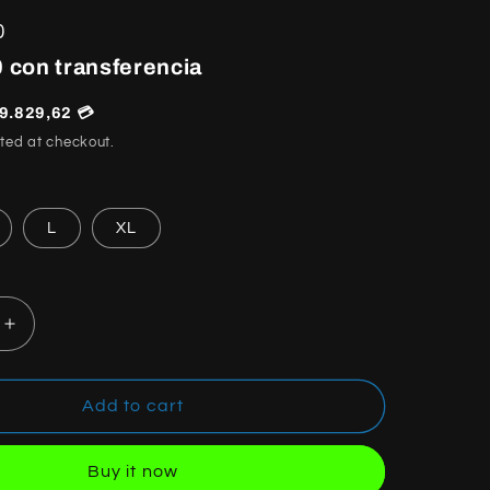
0
 con transferencia
9.829,62 💳
ted at checkout.
L
XL
Increase
quantity
for
RHUDE
Add to cart
SHORTS
GREEN
Buy it now