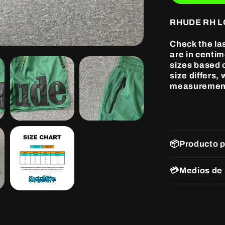
RHUDE RH 
Check the la
are in centi
sizes based o
size differs,
measuremen
📦Producto 
💳Medios de