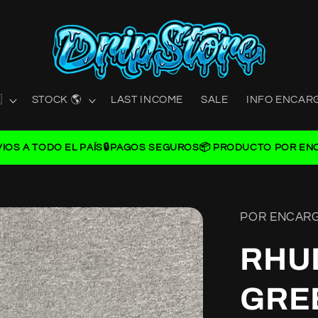

STOCK 🌎
LAST INCOME
SALE
INFO ENCAR
VIOS A TODO EL PAÍS
🔒PAGOS SEGUROS
📦 PRODUCTO POR EN
POR ENCAR
RHU
GRE