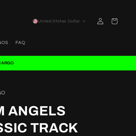
Log
Cart
United States Dollar
in
GOS
FAQ
CARGO
GO
M ANGELS
SSIC TRACK