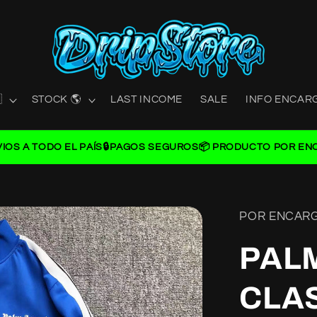

STOCK 🌎
LAST INCOME
SALE
INFO ENCAR
VIOS A TODO EL PAÍS
🔒PAGOS SEGUROS
📦 PRODUCTO POR EN
POR ENCAR
PAL
CLA