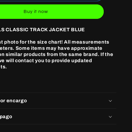
ANGELS
CLASSIC
Buy it now
TRACK
JACKET
BLUE
S CLASSIC TRACK JACKET BLUE
st photo for the size chart! All measurements
meters. Some items may have approximate
n similar products from the same brand. If the
 we will contact you to provide updated
ts.
por encargo
 pago