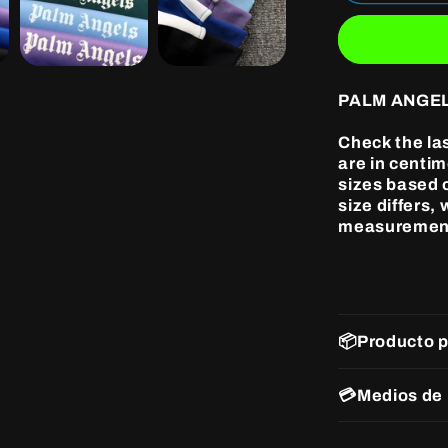
ANGELS
CLASSIC
TRACK
JACKET
BLUE
PALM ANGEL
Check the la
are in centi
sizes based o
size differs,
measuremen
📦Producto 
💳Medios de