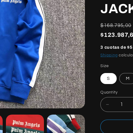
JAC
Regular
$168.795,00
price
$123.987,6
3 cuotas de $5
Shipping
calcula
Size
S
M
Quantity
Quantity
Decrease
quantity
for
PALM