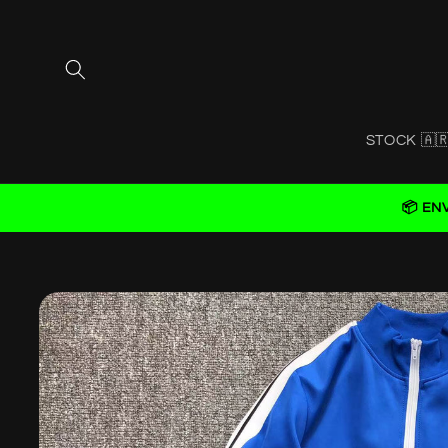
Skip to
content
STOCK 🇦
📦 EN
Skip to
product
information