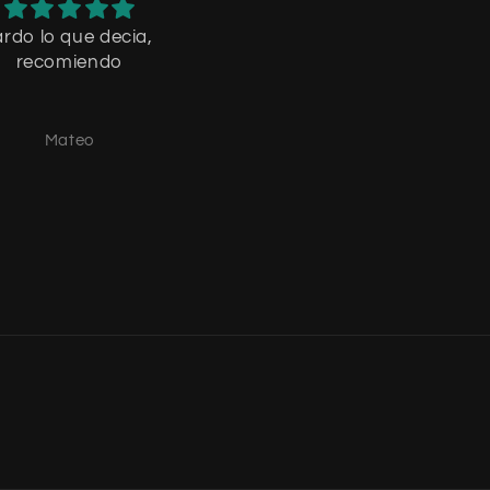
ardo lo que decia,
tremenda la calidad
recomiendo
Mateo
Mateo