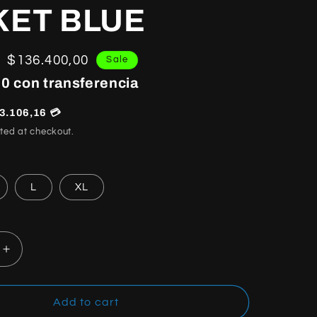
KET BLUE
Sale
$136.400,00
Sale
price
0 con transferencia
3.106,16 💳
ted at checkout.
L
XL
Increase
quantity
for
PALM
Add to cart