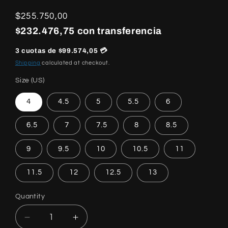
Regular
$255.750,00
price
$232.476,75 con transferencia
3 cuotas de $99.574,05 💳
Shipping
calculated at checkout.
Size (US)
4
4.5
5
5.5
6
6.5
7
7.5
8
8.5
9
9.5
10
10.5
11
11.5
12
12.5
13
Quantity
Quantity
Decrease
Increase