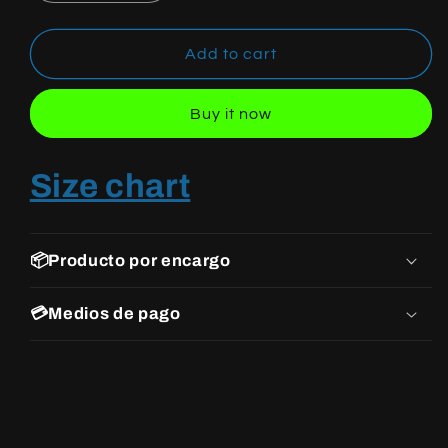
quantity
quantity
for
for
NIKE
NIKE
Add to cart
DUNK
DUNK
LOW
LOW
Buy it now
GORGE
GORGE
GREEN
GREEN
Size chart
📦Producto por encargo
💳Medios de pago