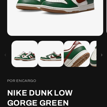
Open
media
1
in
modal
POR ENCARGO
NIKE DUNK LOW
GORGE GREEN