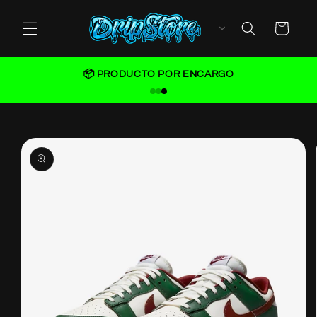
Skip to
content
Cart
📦 PRODUCTO POR ENCARGO
Skip to
product
information