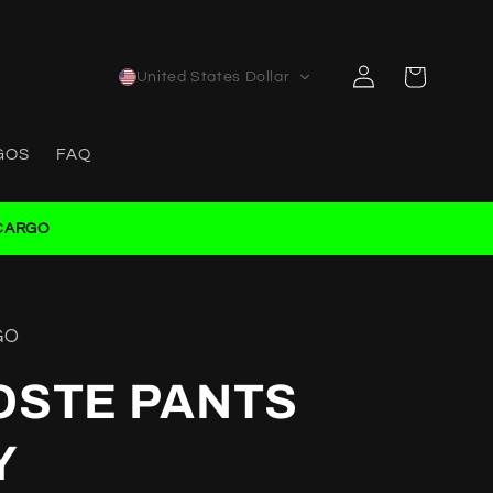
Log
Cart
United States Dollar
in
GOS
FAQ
CARGO
GO
OSTE PANTS
Y