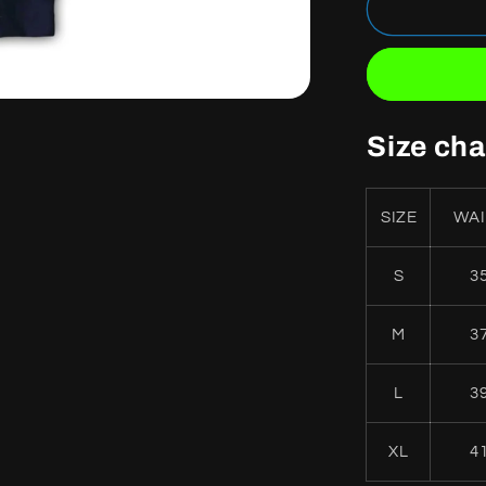
LACOST
PANTS
NAVY
Size cha
SIZE
WAI
S
3
M
3
L
3
XL
4