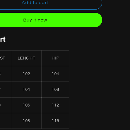
E
LACOSTE
Add to cart
PANTS
NAVY
Buy it now
rt
ST
LENGHT
HIP
5
102
104
7
104
108
9
106
112
1
108
116