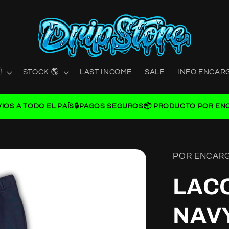

STOCK 🌎
LAST INCOME
SALE
INFO ENCAR
VIOS A TODO EL PAÍS
🔒PAGOS SEGUROS
📦 PRODUCTO POR EN
POR ENCAR
LAC
NAV