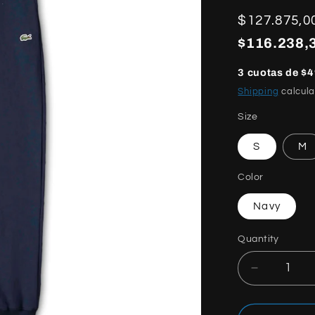
Regular
$127.875,0
price
$116.238,3
3 cuotas de $4
Shipping
calcula
Size
S
M
Color
Navy
Quantity
Quantity
Decrease
quantity
for