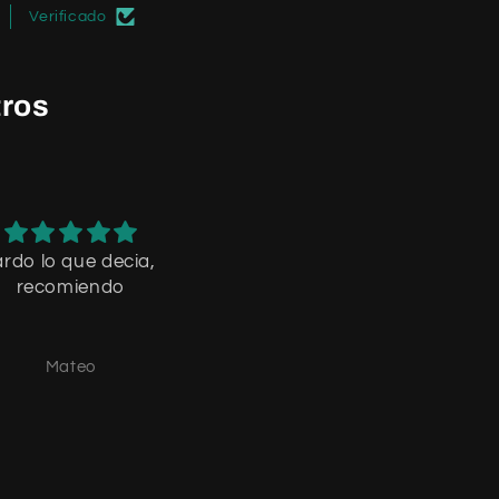
Verificado
tros
ardo lo que decia,
tremenda la calidad
recomiendo
Mateo
Mateo