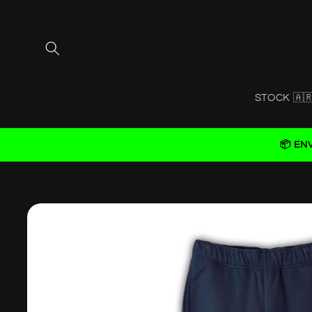
Skip to
content
STOCK 🇦
📦 EN
Skip to
product
information