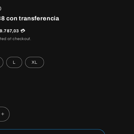
0
8 con transferencia
9.787,03 💳
ted at checkout.
L
XL
Increase
quantity
for