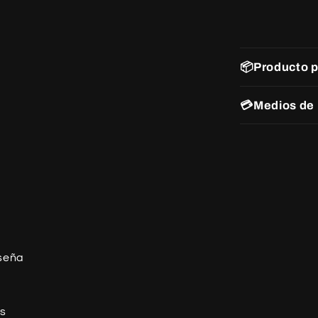
📦Producto 
💳Medios de
eseña
os