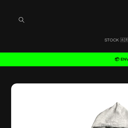
Skip to
content
STOCK 🇦
📦 EN
Skip to
product
information