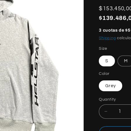
Regular
$153.450,0
price
$139.486,0
3 cuotas de $5
Shipping
calcula
Size
S
M
Color
Grey
Quantity
Quantity
Decrease
quantity
for