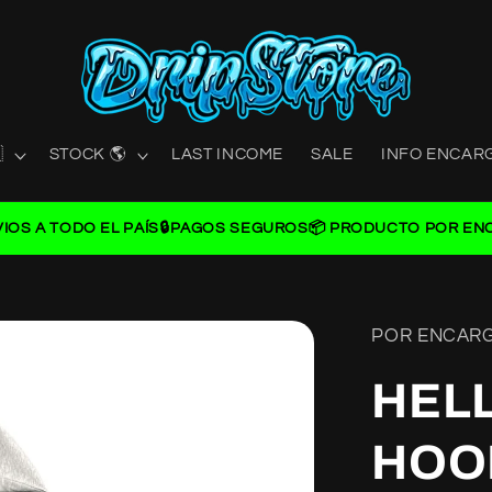

STOCK 🌎
LAST INCOME
SALE
INFO ENCAR
VIOS A TODO EL PAÍS
🔒PAGOS SEGUROS
📦 PRODUCTO POR EN
POR ENCAR
HEL
HOO