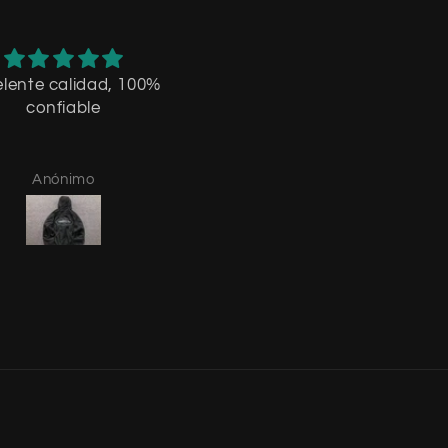
lente calidad, 100%
tardo lo que decia,
confiable
recomiendo
Anónimo
Mateo