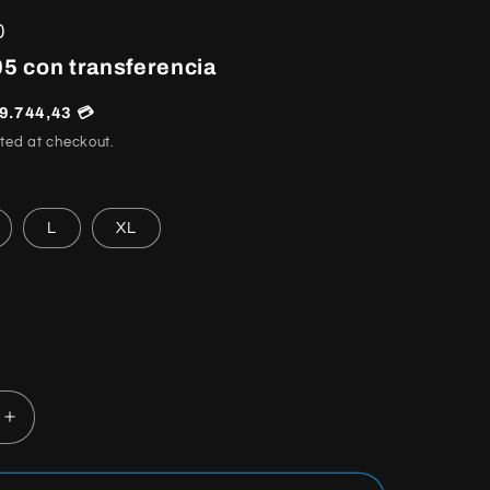
0
5 con transferencia
9.744,43 💳
ted at checkout.
L
XL
Increase
quantity
for