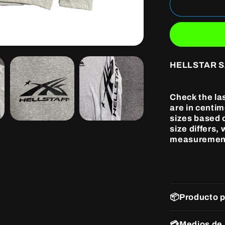
HELLSTA
SAMPLE
HOODIE
GREY
HELLSTAR 
Check the la
are in centi
sizes based o
size differs,
measuremen
📦Producto 
💳Medios de