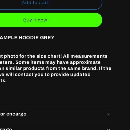
R
HELLSTAR
Add to cart
SAMPLE
HOODIE
Buy it now
GREY
SAMPLE HOODIE GREY
st photo for the size chart! All measurements
meters. Some items may have approximate
n similar products from the same brand. If the
 we will contact you to provide updated
ts.
por encargo
 pago