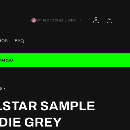
Log
Cart
United States Dollar
in
GOS
FAQ
CARGO
GO
LSTAR SAMPLE
DIE GREY