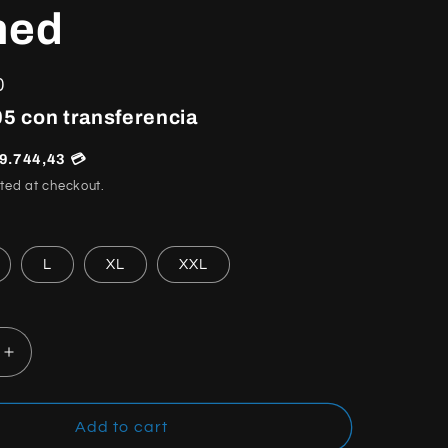
hed
0
5 con transferencia
9.744,43 💳
ted at checkout.
L
XL
XXL
Increase
quantity
for
Chrome
Add to cart