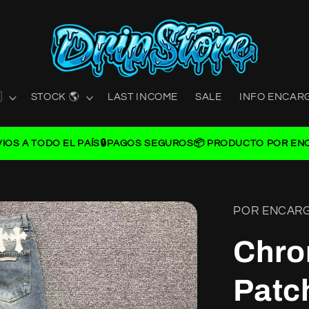

STOCK 🌎
LAST INCOME
SALE
INFO ENCAR
VIOS A TODO EL PAÍS
🔒PAGOS SEGUROS
📦 PRODUCTO POR EN
POR ENCAR
Chro
Patc