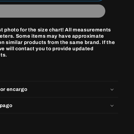
Hearts
Cross
Patch
Jeans
Blue
st photo for the size chart! All measurements
Washed
meters. Some items may have approximate
n similar products from the same brand. If the
 we will contact you to provide updated
ts.
por encargo
 pago