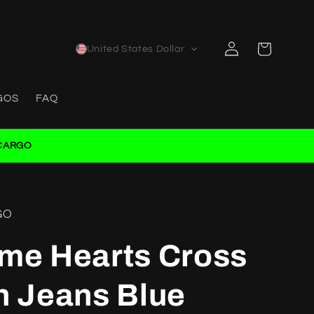
Log
Cart
United States Dollar
in
GOS
FAQ
CARGO
GO
me Hearts Cross
h Jeans Blue