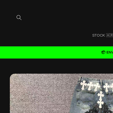
Skip to
content
STOCK 🇦
📦 EN
Skip to
product
information