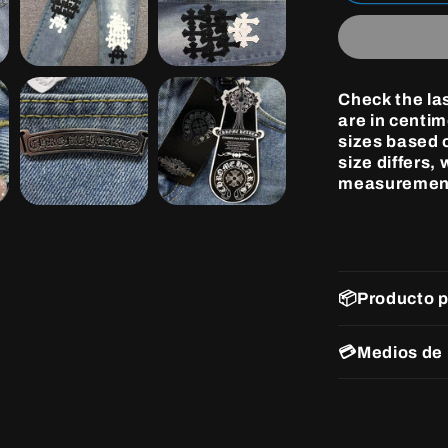
Hearts
Cross
Patch
Jeans
Blue
Check the la
Washed
are in centi
sizes based o
size differs,
measuremen
📦Producto 
💳Medios de