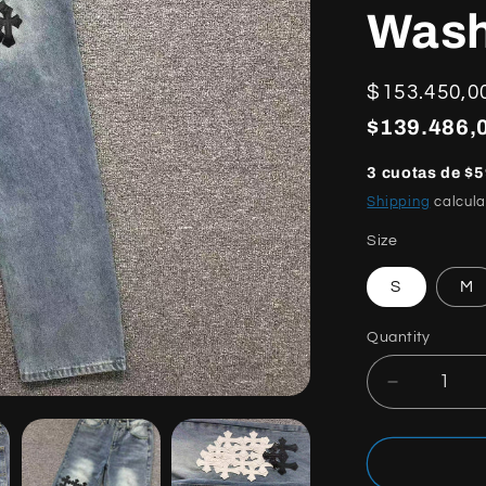
Was
Regular
$153.450,0
price
$139.486,0
3 cuotas de $5
Shipping
calcula
Size
S
M
Quantity
Quantity
Decrease
quantity
for
Chrome