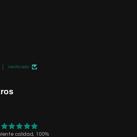
Verificado
tros
lente calidad, 100%
tardo lo que decia,