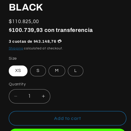
BLACK
Regular
$110.825,00
price
$100.739,93 con transferencia
3 cuotas de $43.148,76 💳
Shipping
calculated at checkout.
Size
XS
S
M
L
Quantity
Quantity
Decrease
Increase
quantity
quantity
for
for
BALENCIAGA
BALENCIAGA
Add to cart
TOP
TOP