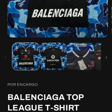
Open
media
1
in
modal
POR ENCARGO
BALENCIAGA TOP
LEAGUE T-SHIRT