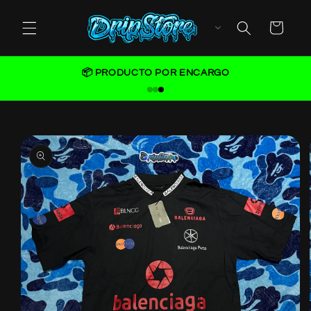
Skip to
content
Cart
📦 PRODUCTO POR ENCARGO
Skip to
product
information