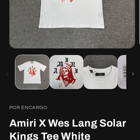
Open
media
1
in
modal
POR ENCARGO
Amiri X Wes Lang Solar
Kings Tee White