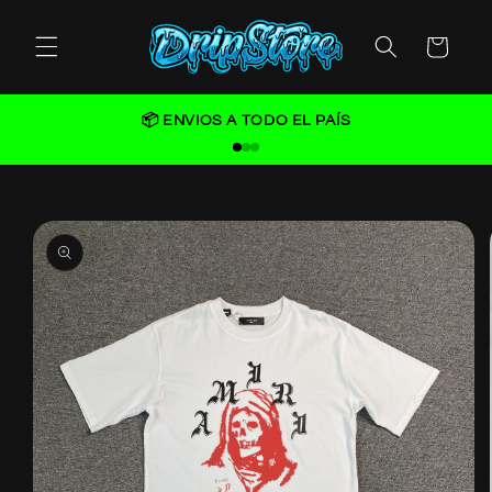
Skip to
content
Cart
📦 ENVIOS A TODO EL PAÍS
Skip to
product
information