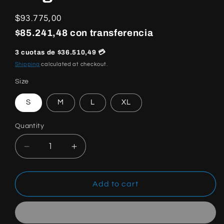
Regular
$93.775,00
price
$85.241,48 con transferencia
3 cuotas de $36.510,49 💳
Shipping
calculated at checkout.
Size
S
M
L
XL
Quantity
Quantity
Decrease
Increase
quantity
quantity
for
for
Amiri
Amiri
Add to cart
X
X
Wes
Wes
Lang
Lang