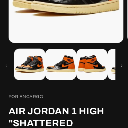
Open
media
1
in
modal
POR ENCARGO
AIR JORDAN 1 HIGH
"SHATTERED