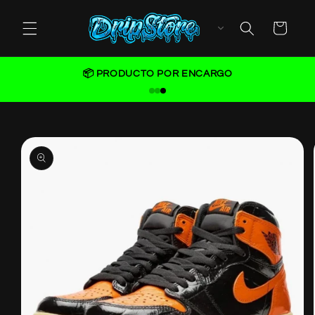
Skip to
content
Cart
📦 PRODUCTO POR ENCARGO
Skip to
product
information