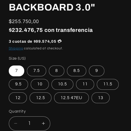
BACKBOARD 3.0"
Regular
$255.750,00
price
$232.476,75 con transferencia
3 cuotas de $99.574,05 💳
Shipping
calculated at checkout.
Size (US)
7
7.5
8
8.5
9
9.5
10
10.5
11
11.5
12
12.5
12.5 47EU
13
Quantity
Quantity
Decrease
Increase