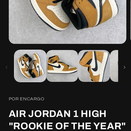
Open
media
1
in
modal
POR ENCARGO
AIR JORDAN 1 HIGH
"ROOKIE OF THE YEAR"