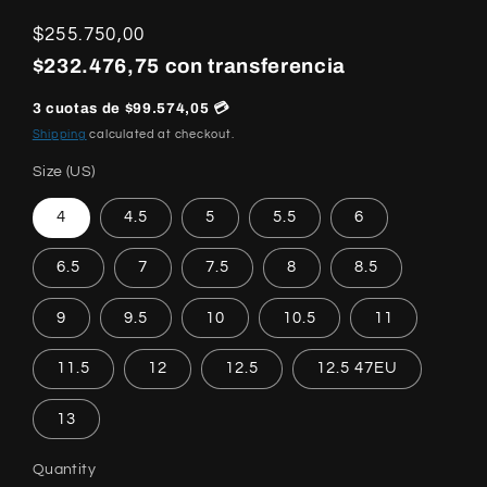
Regular
$255.750,00
price
$232.476,75 con transferencia
3 cuotas de $99.574,05 💳
Shipping
calculated at checkout.
Size (US)
4
4.5
5
5.5
6
6.5
7
7.5
8
8.5
9
9.5
10
10.5
11
11.5
12
12.5
12.5 47EU
13
Quantity
Quantity