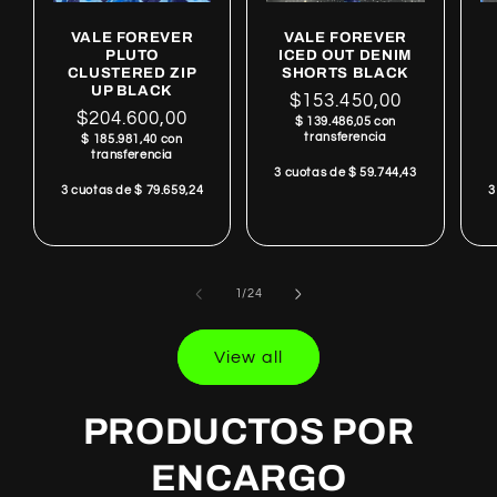
VALE FOREVER
VALE FOREVER
PLUTO
ICED OUT DENIM
CLUSTERED ZIP
SHORTS BLACK
UP BLACK
Regular
$153.450,00
Regular
$204.600,00
$ 139.486,05 con
price
transferencia
$ 185.981,40 con
price
transferencia
3 cuotas de $ 59.744,43
3 cuotas de $ 79.659,24
3
of
1
/
24
View all
PRODUCTOS POR
ENCARGO