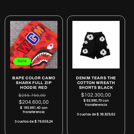
Sale
BAPE COLOR CAMO
DENIM TEARS THE
SHARK FULL ZIP
COTTON WREATH
HOODIE RED
SHORTS BLACK
Regular
Sale
Regular
$102.300,00
$255.750,00
$ 92.990,70 con
price
$204.600,00
price
price
transferencia
$ 185.981,40 con
transferencia
3 cuotas de $ 39.829,62
3 cuotas de $ 79.659,24