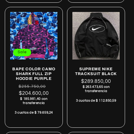
Sale
BAPE COLOR CAMO
SUPREME NIKE
SHARK FULL ZIP
TRACKSUIT BLACK
HOODIE PURPLE
Regular
$289.850,00
Regular
Sale
$255.750,00
$ 263.473,65 con
price
transferencia
price
$204.600,00
price
$ 185.981,40 con
3 cuotas de $ 112.850,59
transferencia
3 cuotas de $ 79.659,24