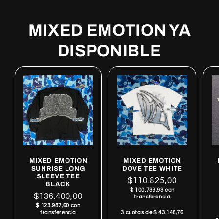
MIXED EMOTION YA
DISPONIBLE
MIXED EMOTION
MIXED EMOTION
SUNRISE LONG
DOVE TEE WHITE
SLEEVE TEE
Regular
$110.825,00
BLACK
$ 100.739,93 con
price
Regular
$136.400,00
transferencia
$ 123.987,60 con
price
3 cuotas de $ 43.148,76
transferencia