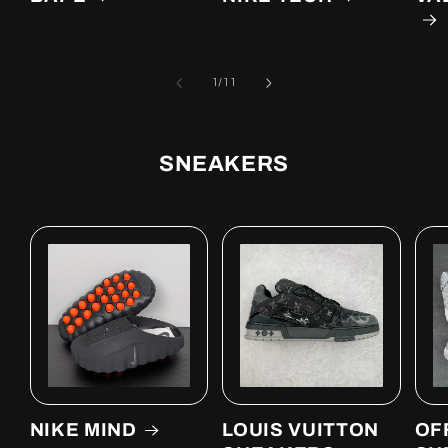
of
1
/
11
SNEAKERS
NIKE MIND
LOUIS VUITTON
OF