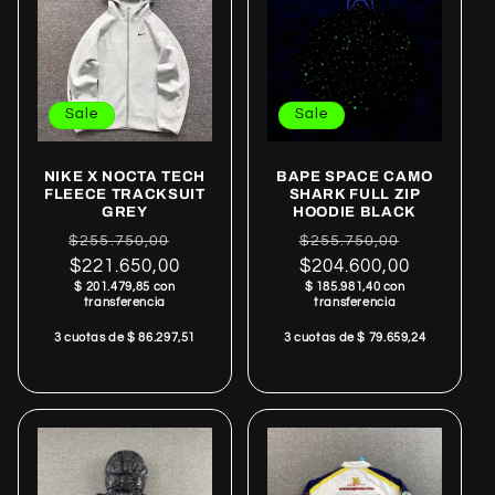
Sale
Sale
NIKE X NOCTA TECH
BAPE SPACE CAMO
FLEECE TRACKSUIT
SHARK FULL ZIP
GREY
HOODIE BLACK
Regular
Sale
Regular
Sale
$255.750,00
$255.750,00
price
$221.650,00
price
price
$204.600,00
price
$ 201.479,85 con
$ 185.981,40 con
transferencia
transferencia
3 cuotas de $ 86.297,51
3 cuotas de $ 79.659,24