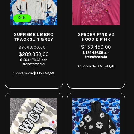
Sale
SUPREME UMBRO
SP5DER P*NK V2
TRACKSUIT GREY
HOODIE PINK
Regular
Sale
Regular
$153.450,00
$306.900,00
$ 139.486,05 con
price
$289.850,00
price
price
transferencia
$ 263.473,65 con
transferencia
3 cuotas de $ 59.744,43
3 cuotas de $ 112.850,59