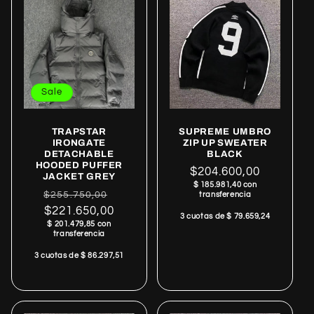
Sale
TRAPSTAR
SUPREME UMBRO
IRONGATE
ZIP UP SWEATER
DETACHABLE
BLACK
HOODED PUFFER
Regular
$204.600,00
JACKET GREY
$ 185.981,40 con
price
Regular
Sale
$255.750,00
transferencia
price
$221.650,00
price
3 cuotas de $ 79.659,24
$ 201.479,85 con
transferencia
3 cuotas de $ 86.297,51