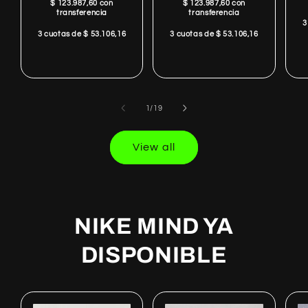
$ 123.987,60 con
$ 123.987,60 con
price
price
transferencia
transferencia
3
3 cuotas de $ 53.106,16
3 cuotas de $ 53.106,16
of
1
/
19
View all
NIKE MIND YA
DISPONIBLE