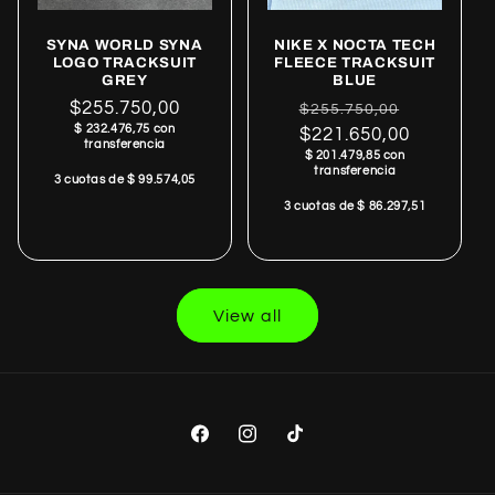
SYNA WORLD SYNA
NIKE X NOCTA TECH
LOGO TRACKSUIT
FLEECE TRACKSUIT
GREY
BLUE
Regular
$255.750,00
Regular
Sale
$255.750,00
$ 232.476,75 con
price
price
$221.650,00
price
transferencia
$ 201.479,85 con
transferencia
3 cuotas de $ 99.574,05
3 cuotas de $ 86.297,51
View all
Facebook
Instagram
TikTok