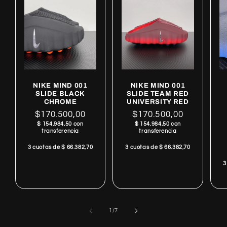
NIKE MIND 001
NIKE MIND 001
SLIDE BLACK
SLIDE TEAM RED
CHROME
UNIVERSITY RED
Regular
$170.500,00
Regular
$170.500,00
$ 154.984,50 con
$ 154.984,50 con
price
price
transferencia
transferencia
3 cuotas de $ 66.382,70
3 cuotas de $ 66.382,70
3
of
1
/
7