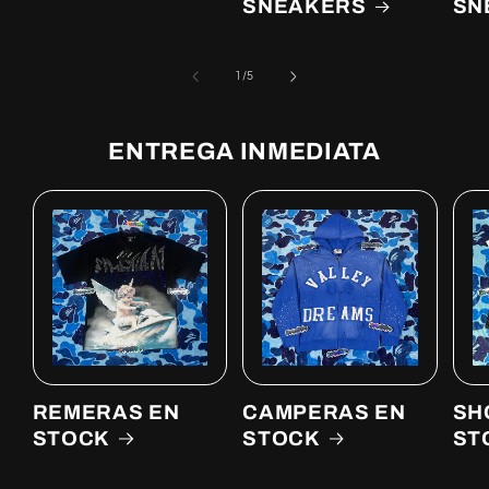
SNEAKERS
SN
of
1
/
5
ENTREGA INMEDIATA
REMERAS EN
CAMPERAS EN
SH
STOCK
STOCK
ST