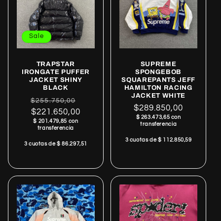
Sale
TRAPSTAR
SUPREME
IRONGATE PUFFER
SPONGEBOB
JACKET SHINY
SQUAREPANTS JEFF
BLACK
HAMILTON RACING
JACKET WHITE
Regular
Sale
$255.750,00
Regular
$289.850,00
price
$221.650,00
price
$ 263.473,65 con
price
$ 201.479,85 con
transferencia
transferencia
3 cuotas de $ 112.850,59
3 cuotas de $ 86.297,51