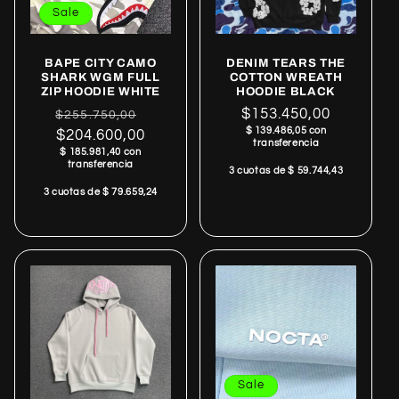
Sale
BAPE CITY CAMO
DENIM TEARS THE
SHARK WGM FULL
COTTON WREATH
ZIP HOODIE WHITE
HOODIE BLACK
Regular
Sale
Regular
$153.450,00
$255.750,00
$ 139.486,05 con
price
$204.600,00
price
price
transferencia
$ 185.981,40 con
transferencia
3 cuotas de $ 59.744,43
3 cuotas de $ 79.659,24
Sale