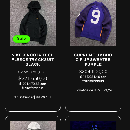
Sale
NIKE X NOCTA TECH
SUPREME UMBRO
FLEECE TRACKSUIT
ZIP UP SWEATER
BLACK
PURPLE
Regular
Sale
Regular
$204.600,00
$255.750,00
$ 185.981,40 con
price
$221.650,00
price
price
transferencia
$ 201.479,85 con
transferencia
3 cuotas de $ 79.659,24
3 cuotas de $ 86.297,51