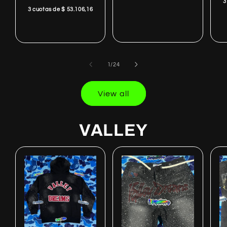
3
3 cuotas de $ 53.106,16
of
1
/
24
View all
VALLEY