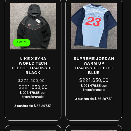
Sale
NIKE X SYNA
SUPREME JORDAN
WORLD TECH
WARM UP
FLEECE TRACKSUIT
TRACKSUIT LIGHT
BLACK
BLUE
Regular
Sale
Regular
$221.650,00
$272.800,00
$ 201.479,85 con
price
$221.650,00
price
price
transferencia
$ 201.479,85 con
transferencia
3 cuotas de $ 86.297,51
3 cuotas de $ 86.297,51