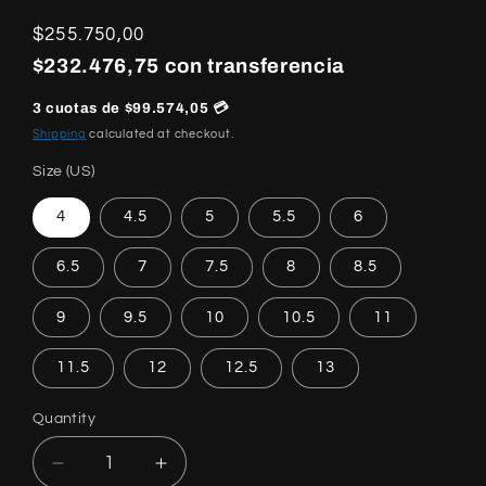
Regular
$255.750,00
price
$232.476,75 con transferencia
3 cuotas de $99.574,05 💳
Shipping
calculated at checkout.
Size (US)
4
4.5
5
5.5
6
6.5
7
7.5
8
8.5
9
9.5
10
10.5
11
11.5
12
12.5
13
Quantity
Quantity
Decrease
Increase