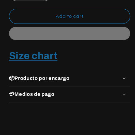
quantity
quantity
for
for
YEEZY
YEEZY
Add to cart
BOOST
BOOST
350
350
V2
V2
CORE
CORE
BLACK
BLACK
Size chart
COPPER
COPPER
📦Producto por encargo
💳Medios de pago