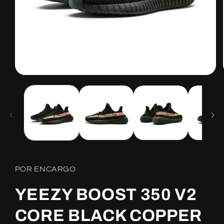
Open
media
1
in
modal
POR ENCARGO
YEEZY BOOST 350 V2
CORE BLACK COPPER