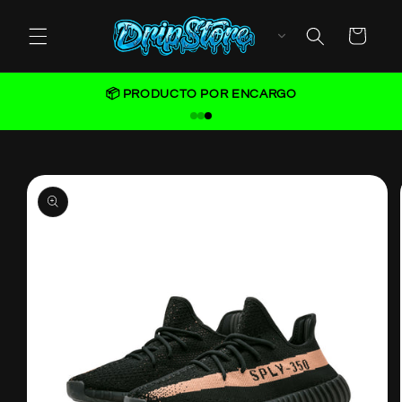
Skip to
content
Cart
📦 PRODUCTO POR ENCARGO
Skip to
product
information